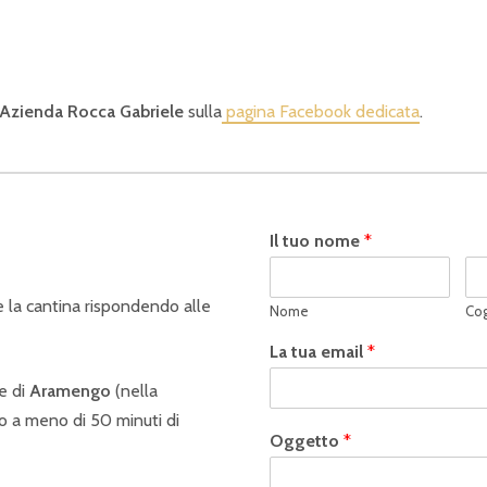
Azienda Rocca Gabriele
sulla
pagina Facebook dedicata
.
Il tuo nome
*
are la cantina rispondendo alle
Nome
Co
La tua email
*
e di
Aramengo
(nella
no a meno di 50 minuti di
Oggetto
*