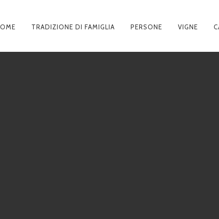
HOME
TRADIZIONE DI FAMIGLIA
PERSONE
VIGNE
C
AVIGAZIONE
RINCIPALE