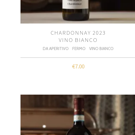
CHARDONNAY 2023
VINO BIANCO
DA APERITIVO
FERMO
VINO BIANCO
€
7.00