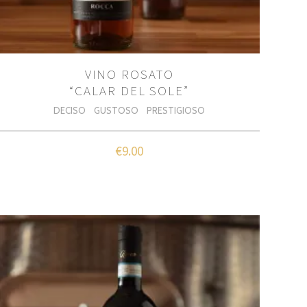
VINO ROSATO
“CALAR DEL SOLE”
DECISO
GUSTOSO
PRESTIGIOSO
€
9.00